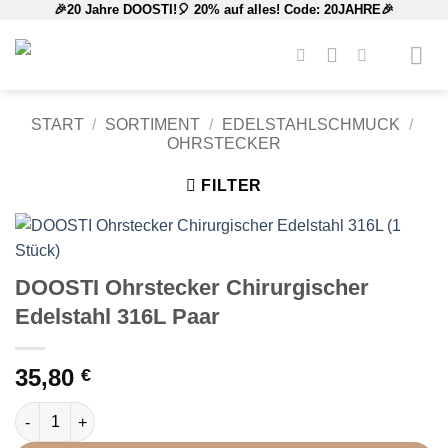
🎉20 Jahre DOOSTI!🎈 20% auf alles! Code: 20JAHRE🎉
Zum
Inhalt
springen
START
/
SORTIMENT
/
EDELSTAHLSCHMUCK
/
OHRSTECKER
FILTER
DOOSTI Ohrstecker Chirurgischer
Edelstahl 316L Paar
35,80
€
DOOSTI Ohrstecker Chirurgischer Edelstahl 316L Paar Menge