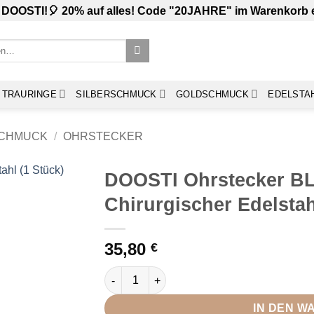
 DOOSTI!🎈 20% auf alles! Code "20JAHRE" im Warenkorb
TRAURINGE
SILBERSCHMUCK
GOLDSCHMUCK
EDELSTA
SCHMUCK
/
OHRSTECKER
DOOSTI Ohrstecker 
Chirurgischer Edelsta
35,80
€
DOOSTI Ohrstecker BLACK MAGIC Chirurgis
IN DEN 