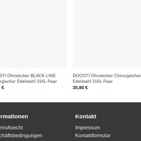
TI Ohrstecker BLACK LINE
DOOSTI Ohrstecker Chirurgische
rgischer Edelstahl 316L Paar
Edelstahl 316L Paar
0
€
35,80
€
ormationen
Kontakt
rrufsrecht
Impressum
chäftsbedingungen
Kontaktformular