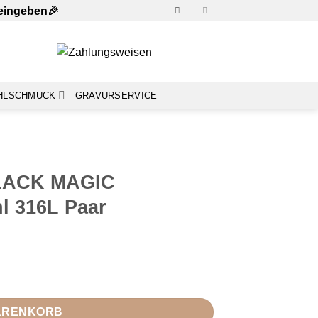
 eingeben🎉
HLSCHMUCK
GRAVURSERVICE
BLACK MAGIC
hl 316L Paar
cher Edelstahl 316L Paar Menge
WARENKORB