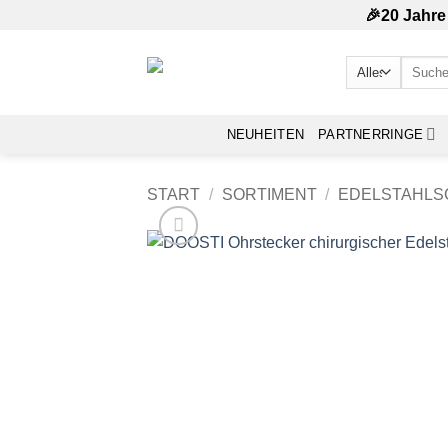
Zum
🎉20 Jahre
Inhalt
springen
Suchen
nach:
NEUHEITEN
PARTNERRINGE
START
/
SORTIMENT
/
EDELSTAHL