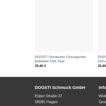
DOOSTI Ohrstecker Chirurgischer
DOOS
Edelstahl 316L Paar
Chiru
35,80
€
35,8
DOOSTI Schmuck GmbH
Inf
Eilper Straße 37
Wide
58091 Hagen
Ges