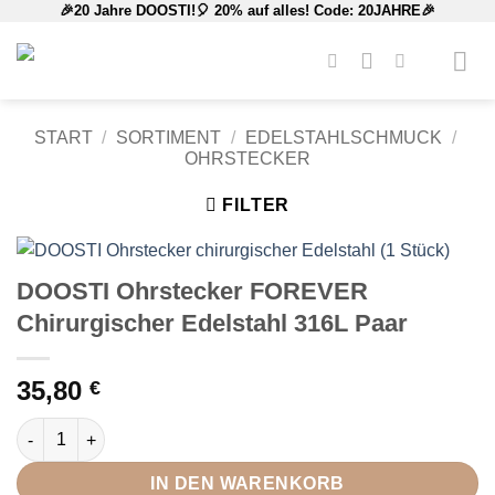
🎉20 Jahre DOOSTI!🎈 20% auf alles! Code: 20JAHRE🎉
Zum
Inhalt
springen
START
/
SORTIMENT
/
EDELSTAHLSCHMUCK
/
OHRSTECKER
FILTER
DOOSTI Ohrstecker FOREVER
Chirurgischer Edelstahl 316L Paar
35,80
€
DOOSTI Ohrstecker FOREVER Chirurgischer Edelstahl 316L Pa
IN DEN WARENKORB