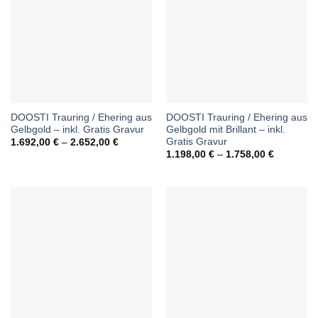
DOOSTI Trauring / Ehering aus
DOOSTI Trauring / Ehering aus
Gelbgold – inkl. Gratis Gravur
Gelbgold mit Brillant – inkl.
Gratis Gravur
Preisspanne:
1.692,00
€
–
2.652,00
€
1.692,00 €
Preisspan
1.198,00
€
–
1.758,00
€
bis
1.198,00 
2.652,00 €
bis
1.758,00 