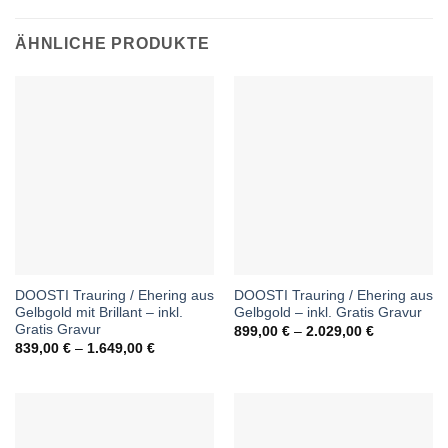
ÄHNLICHE PRODUKTE
DOOSTI Trauring / Ehering aus
DOOSTI Trauring / Ehering aus
Gelbgold mit Brillant – inkl.
Gelbgold – inkl. Gratis Gravur
Gratis Gravur
Preisspann
899,00
€
–
2.029,00
€
899,00 €
Preisspanne:
839,00
€
–
1.649,00
€
bis
839,00 €
2.029,00 €
bis
1.649,00 €