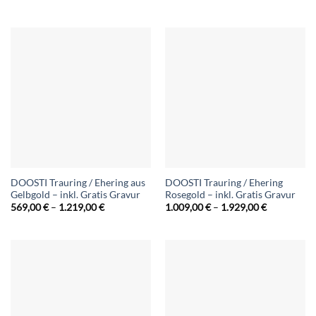
439,00 €
629,00 €
bis
bis
1.009,00 €
1.279,00 €
DOOSTI Trauring / Ehering aus
DOOSTI Trauring / Ehering
Gelbgold – inkl. Gratis Gravur
Rosegold – inkl. Gratis Gravur
Preisspanne:
Preisspann
569,00
€
–
1.219,00
€
1.009,00
€
–
1.929,00
€
569,00 €
1.009,00 €
bis
bis
1.219,00 €
1.929,00 €