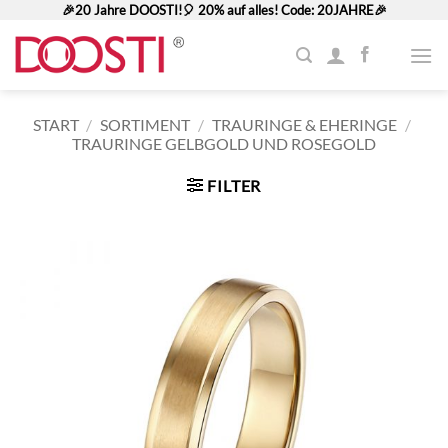
Zum
🎉20 Jahre DOOSTI!🎈 20% auf alles! Code: 20JAHRE🎉
Inhalt
springen
START
/
SORTIMENT
/
TRAURINGE & EHERINGE
/
TRAURINGE GELBGOLD UND ROSEGOLD
FILTER