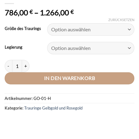
Preisspanne:
786,00
–
1.266,00
€
€
786,00 €
ZURÜCKSETZEN
bis
Größe des Traurings
1.266,00 €
Legierung
DOOSTI Trauring / Ehering aus Gelbgold - inkl. Gratis Gravur Menge
IN DEN WARENKORB
Artikelnummer:
GO-01-H
Kategorie:
Trauringe Gelbgold und Rosegold