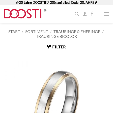
Zum
🎉20 Jahre DOOSTI!🎈 20% auf alles! Code: 20JAHRE🎉
Inhalt
springen
START
/
SORTIMENT
/
TRAURINGE & EHERINGE
/
TRAURINGE BICOLOR
FILTER