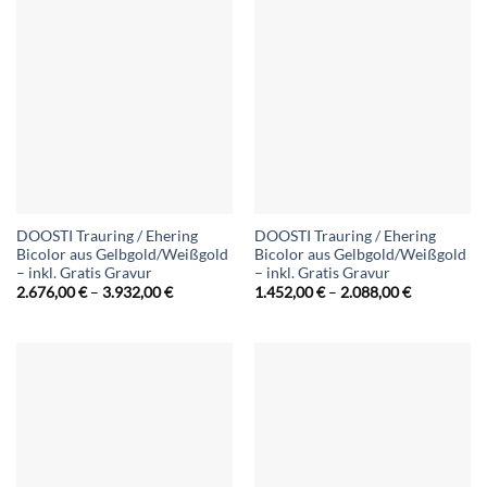
DOOSTI Trauring / Ehering
DOOSTI Trauring / Ehering
Bicolor aus Gelbgold/Weißgold
Bicolor aus Gelbgold/Weißgold
– inkl. Gratis Gravur
– inkl. Gratis Gravur
Preisspanne:
Preisspann
2.676,00
€
–
3.932,00
€
1.452,00
€
–
2.088,00
€
2.676,00 €
1.452,00 €
bis
bis
3.932,00 €
2.088,00 €