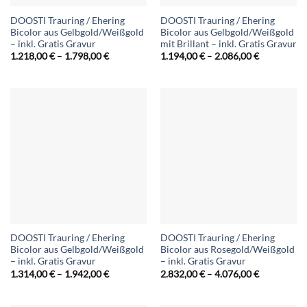
DOOSTI Trauring / Ehering
DOOSTI Trauring / Ehering
Bicolor aus Gelbgold/Weißgold
Bicolor aus Gelbgold/Weißgold
– inkl. Gratis Gravur
mit Brillant – inkl. Gratis Gravur
Preisspanne:
Preisspann
1.218,00
€
–
1.798,00
€
1.194,00
€
–
2.086,00
€
1.218,00 €
1.194,00 €
bis
bis
1.798,00 €
2.086,00 €
DOOSTI Trauring / Ehering
DOOSTI Trauring / Ehering
Bicolor aus Gelbgold/Weißgold
Bicolor aus Rosegold/Weißgold
– inkl. Gratis Gravur
– inkl. Gratis Gravur
Preisspanne:
Preisspann
1.314,00
€
–
1.942,00
€
2.832,00
€
–
4.076,00
€
1.314,00 €
2.832,00 €
bis
bis
1.942,00 €
4.076,00 €