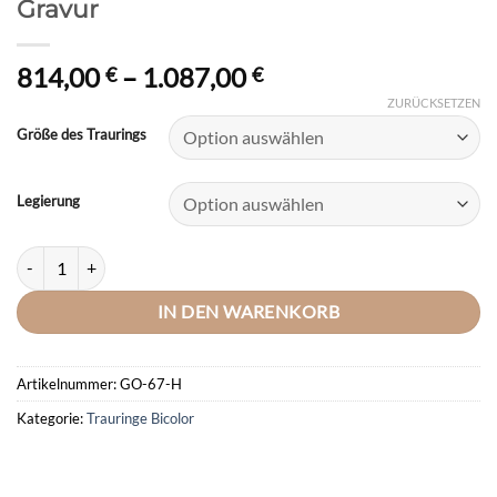
Gravur
Preisspanne:
814,00
–
1.087,00
€
€
814,00 €
ZURÜCKSETZEN
bis
Größe des Traurings
1.087,00 €
Legierung
DOOSTI Trauring / Ehering Bicolor aus Gelbgold/Weißgold - inkl. Gra
IN DEN WARENKORB
Artikelnummer:
GO-67-H
Kategorie:
Trauringe Bicolor