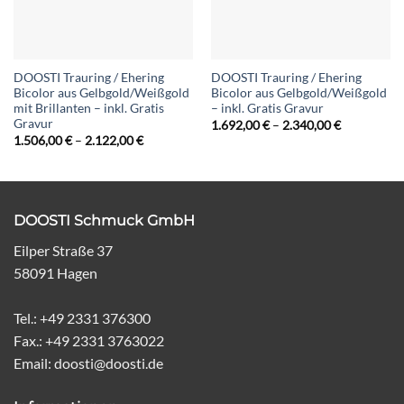
DOOSTI Trauring / Ehering
DOOSTI Trauring / Ehering
Bicolor aus Gelbgold/Weißgold
Bicolor aus Gelbgold/Weißgold
mit Brillanten – inkl. Gratis
– inkl. Gratis Gravur
Gravur
Preisspann
1.692,00
€
–
2.340,00
€
1.692,00 €
Preisspanne:
1.506,00
€
–
2.122,00
€
bis
1.506,00 €
2.340,00 €
bis
2.122,00 €
DOOSTI Schmuck GmbH
Eilper Straße 37
58091 Hagen
Tel.: +49 2331 376300
Fax.: +49 2331 3763022
Email: doosti@doosti.de