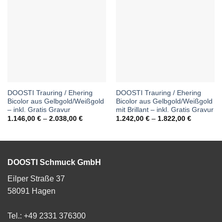
DOOSTI Trauring / Ehering
DOOSTI Trauring / Ehering
Bicolor aus Gelbgold/Weißgold
Bicolor aus Gelbgold/Weißgold
– inkl. Gratis Gravur
mit Brillant – inkl. Gratis Gravur
Preisspanne:
Preisspan
1.146,00
€
–
2.038,00
€
1.242,00
€
–
1.822,00
€
1.146,00 €
1.242,00 
bis
bis
2.038,00 €
1.822,00 
DOOSTI Schmuck GmbH
Eilper Straße 37
58091 Hagen
Tel.: +49 2331 376300