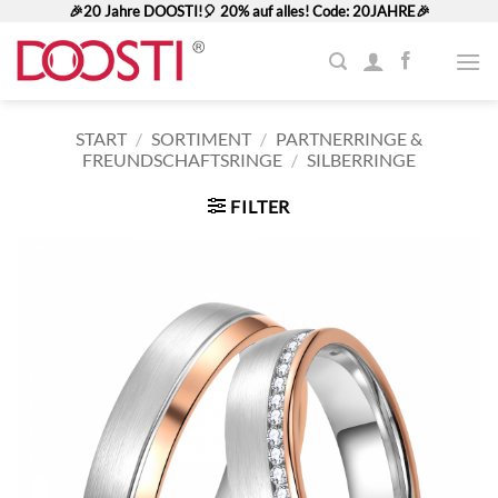
Zum
🎉20 Jahre DOOSTI!🎈 20% auf alles! Code: 20JAHRE🎉
Inhalt
springen
START
/
SORTIMENT
/
PARTNERRINGE &
FREUNDSCHAFTSRINGE
/
SILBERRINGE
FILTER