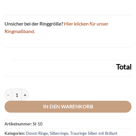
Unsicher bei der Ringgröße?
Hier klicken für unser
Ringmaßband.
Total
DOOSTI Partnerring / Trauring ANGEL SILVER 925/- Silber mit Brillant
IN DEN WARENKORB
Artikelnummer:
SI-10
Kategorien:
Doosti Ringe
,
Silberringe
,
Trauringe Silber mit Brillant