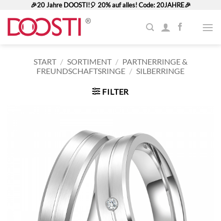
Zum
🎉20 Jahre DOOSTI!🎈 20% auf alles! Code: 20JAHRE🎉
Inhalt
springen
START
/
SORTIMENT
/
PARTNERRINGE &
FREUNDSCHAFTSRINGE
/
SILBERRINGE
FILTER