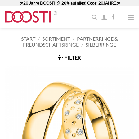
Zum
🎉20 Jahre DOOSTI!🎈 20% auf alles! Code: 20JAHRE🎉
Inhalt
springen
START
/
SORTIMENT
/
PARTNERRINGE &
FREUNDSCHAFTSRINGE
/
SILBERRINGE
FILTER