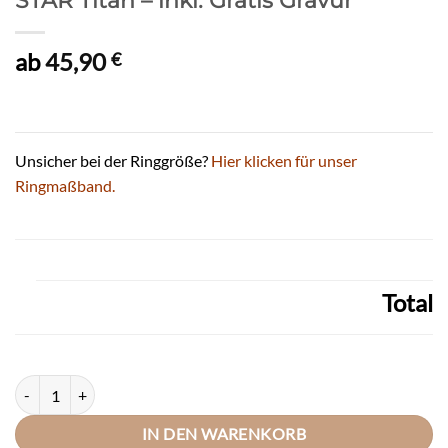
STAR Titan – inkl. Gratis Gravur
ab
45,90
€
Unsicher bei der Ringgröße?
Hier klicken für unser
Ringmaßband.
Total
DOOSTI Partnerring / Trauring SIX STAR Titan - inkl. Gratis Gravur M
IN DEN WARENKORB