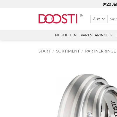
Zum
🎉20 Ja
Inhalt
springen
Suche
nach:
NEUHEITEN
PARTNERRINGE
START
/
SORTIMENT
/
PARTNERRINGE