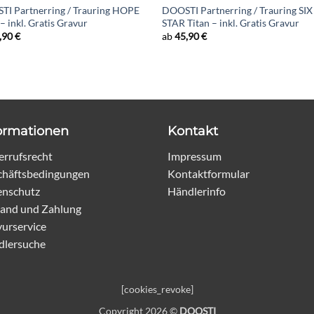
I Partnerring / Trauring HOPE
DOOSTI Partnerring / Trauring SIX
 – inkl. Gratis Gravur
STAR Titan – inkl. Gratis Gravur
,90
€
ab
45,90
€
ormationen
Kontakt
rrufsrecht
Impressum
chäftsbedingungen
Kontaktformular
enschutz
Händlerinfo
and und Zahlung
urservice
dlersuche
[cookies_revoke]
Copyright 2026 ©
DOOSTI