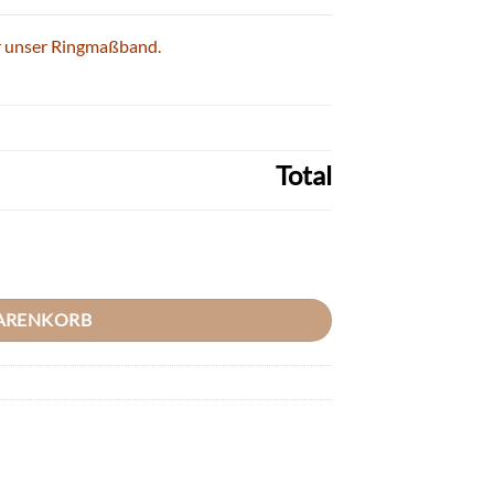
r unser
Ringmaßband.
Total
mit 925/- Silbereinlage - inkl. Gratis Gravur Menge
WARENKORB