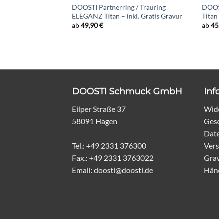
DOOSTI Partnerring / Trauring
DOOST
ELEGANZ Titan – inkl. Gratis Gravur
Titan
ab
49,90
€
ab
45
DOOSTI Schmuck GmbH
Inf
Eilper Straße 37
Wide
58091 Hagen
Ges
Dat
Tel.: +49 2331 376300
Vers
Fax.: +49 2331 3763022
Grav
Email: doosti@doosti.de
Hän