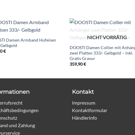
NICHT VORRÄTIG
TI Damen Armband Hufeisen
 Gelbgold
DOOSTI Damen Collier mit Anhän
90
€
zwei Platten 333/- Gelbgold – inkl.
Gratis Gravur
359,90
€
ormationen
Kontakt
rrufsrecht
Impressum
chäftsbedingungen
Kontaktformular
enschutz
Händlerinfo
and und Zahlung
urservice