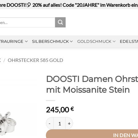
hre DOOSTI!🎈 20% auf alles! Code "20JAHRE" im Warenkorb ei
n
TRAURINGE
SILBERSCHMUCK
GOLDSCHMUCK
EDELST
K
/
OHRSTECKER 585 GOLD
DOOSTI Damen Ohrste
mit Moissanite Stein
245,00
€
DOOSTI Damen Ohrstecker 585/- Weißgold mit 
IN DEN 