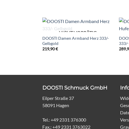
NICHT VORRÄTIG
DOOSTI Damen Armband Herz 333/-
DOOS
Gelbgold
333/-
219,90
€
289,
DOOSTI Schmuck GmbH
Inf
Eilper Straße 37
Wide
58091 Hagen
Ges
Dat
Tel.: +49 2331 376300
Vers
Fax.: +49 2331 3763022
Grav