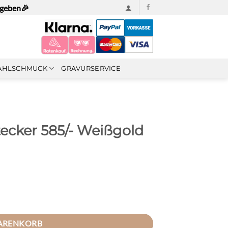
ngeben🎉
AHLSCHMUCK
GRAVURSERVICE
cker 585/- Weißgold
Moissanite Stein Menge
WARENKORB