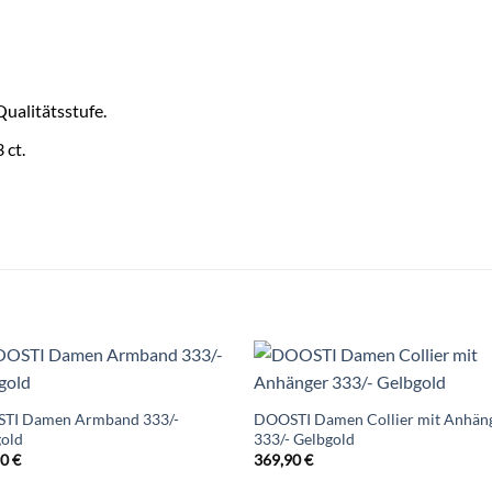
Qualitätsstufe.
 ct.
TI Damen Armband 333/-
DOOSTI Damen Collier mit Anhän
gold
333/- Gelbgold
90
€
369,90
€