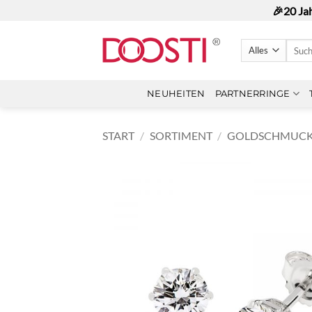
Zum
🎉20 Ja
Inhalt
springen
Suche
nach:
NEUHEITEN
PARTNERRINGE
START
/
SORTIMENT
/
GOLDSCHMUC