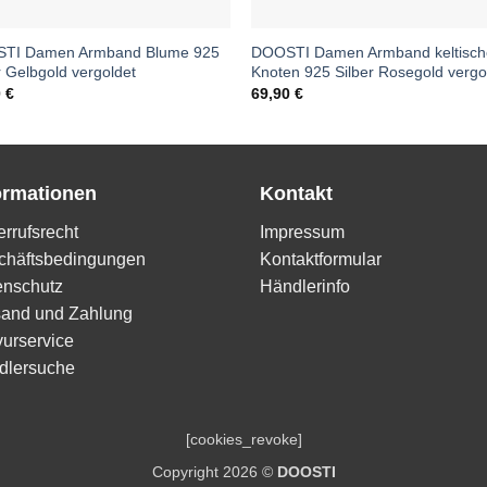
TI Damen Armband Blume 925
DOOSTI Damen Armband keltisch
r Gelbgold vergoldet
Knoten 925 Silber Rosegold vergo
0
€
69,90
€
ormationen
Kontakt
rrufsrecht
Impressum
chäftsbedingungen
Kontaktformular
enschutz
Händlerinfo
sand und Zahlung
urservice
dlersuche
[cookies_revoke]
Copyright 2026 ©
DOOSTI