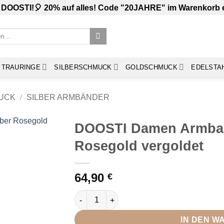
 DOOSTI!🎈 20% auf alles! Code "20JAHRE" im Warenkorb
TRAURINGE
SILBERSCHMUCK
GOLDSCHMUCK
EDELSTA
UCK
/
SILBER ARMBÄNDER
DOOSTI Damen Armban
Rosegold vergoldet
64,90
€
DOOSTI Damen Armband Anker 925 Silber R
IN DEN 