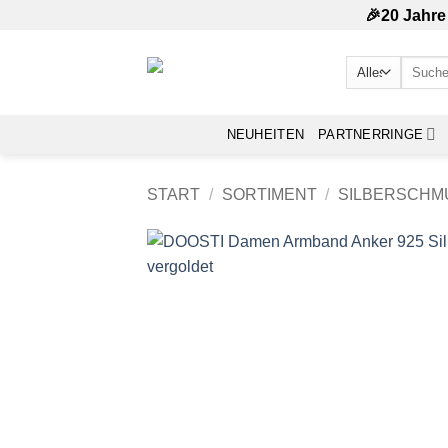
Zum
🎉20 Jahre
Inhalt
springen
Suchen
nach:
NEUHEITEN
PARTNERRINGE
START
/
SORTIMENT
/
SILBERSCHM