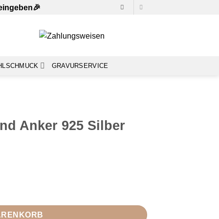
 eingeben🎉
HLSCHMUCK
GRAVURSERVICE
d Anker 925 Silber
osegold vergoldet Menge
WARENKORB