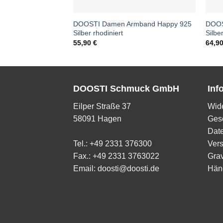
DOOSTI Damen Armband Happy 925
DOOS
Silber rhodiniert
Silbe
55,90
€
64,9
DOOSTI Schmuck GmbH
Inf
Eilper Straße 37
Wide
58091 Hagen
Ges
Dat
Tel.: +49 2331 376300
Ver
Fax.: +49 2331 3763022
Grav
Email: doosti@doosti.de
Hän