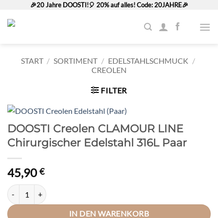
Zum
🎉20 Jahre DOOSTI!🎈 20% auf alles! Code: 20JAHRE🎉
Inhalt
springen
START
/
SORTIMENT
/
EDELSTAHLSCHMUCK
/
CREOLEN
FILTER
DOOSTI Creolen CLAMOUR LINE
Chirurgischer Edelstahl 316L Paar
45,90
€
DOOSTI Creolen CLAMOUR LINE Chirurgischer Edelstahl 316L Paar
IN DEN WARENKORB