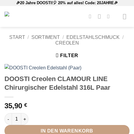
🎉20 Jahre DOOSTI!🎈 20% auf alles! Code: 20JAHRE🎉
Zum
Inhalt
springen
START
/
SORTIMENT
/
EDELSTAHLSCHMUCK
/
CREOLEN
FILTER
DOOSTI Creolen CLAMOUR LINE
Chirurgischer Edelstahl 316L Paar
35,90
€
DOOSTI Creolen CLAMOUR LINE Chirurgischer Edelstahl 316L 
IN DEN WARENKORB