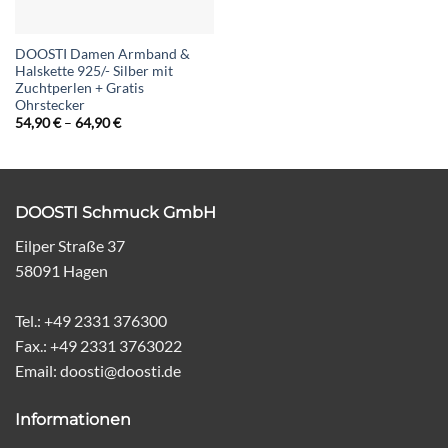
DOOSTI Damen Armband &
Halskette 925/- Silber mit
Zuchtperlen + Gratis
Ohrstecker
Preisspanne:
54,90
€
–
64,90
€
54,90 €
bis
64,90 €
DOOSTI Schmuck GmbH
Eilper Straße 37
58091 Hagen
Tel.: +49 2331 376300
Fax.: +49 2331 3763022
Email: doosti@doosti.de
Informationen