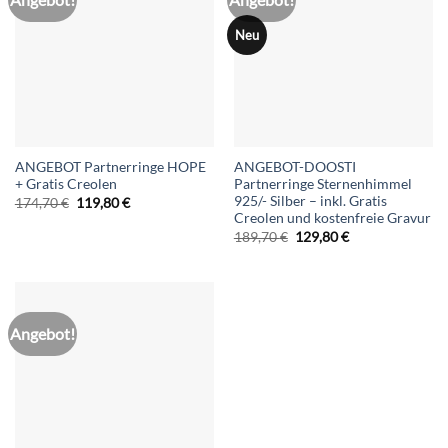
Neu
ANGEBOT Partnerringe HOPE
ANGEBOT-DOOSTI
+ Gratis Creolen
Partnerringe Sternenhimmel
925/- Silber – inkl. Gratis
Ursprünglicher
Aktueller
174,70
€
119,80
€
Preis
Preis
Creolen und kostenfreie Gravur
war:
ist:
Ursprünglicher
Aktueller
189,70
€
129,80
€
174,70 €
119,80 €.
Preis
Preis
war:
ist:
189,70 €
129,80 €.
Angebot!