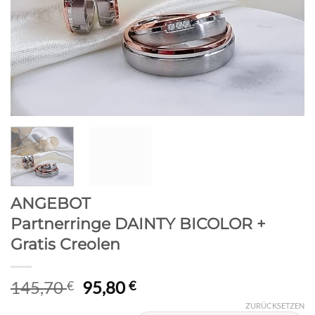
ANGEBOT
Partnerringe DAINTY BICOLOR +
Gratis Creolen
Ursprünglicher
Aktueller
145,70
95,80
€
€
Preis
Preis
ZURÜCKSETZEN