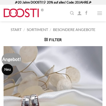
Zum
🎉20 Jahre DOOSTI!🎈 20% auf alles! Code: 20JAHRE🎉
Inhalt
springen
START
/
SORTIMENT
/
BESONDERE ANGEBOTE
FILTER
Angebot!
Neu