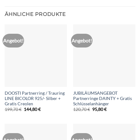
ÄHNLICHE PRODUKTE
Angebot!
Angebot!
DOOSTI Partnerring / Trauring
JUBILÄUMSANGEBOT
LINE BICOLOR 925/- Silber +
Partnerringe DAINTY + Gratis
Gratis Creolen
Schlüsselanhänger
Ursprünglicher
Aktueller
Ursprünglicher
Aktueller
199,70
€
144,80
€
120,70
€
95,80
€
Preis
Preis
Preis
Preis
war:
ist:
war:
ist:
199,70 €
144,80 €.
120,70 €
95,80 €.
Angebot!
Angebot!