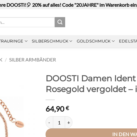
hre DOOSTI!🎈 20% auf alles! Code "20JAHRE" im Warenkorb ei
TRAURINGE
SILBERSCHMUCK
GOLDSCHMUCK
EDELST
K
/
SILBER ARMBÄNDER
DOOSTI Damen Ident 
Rosegold vergoldet – i
64,90
€
DOOSTI Damen Ident - Armband 925 Silber Roseg
IN DEN 