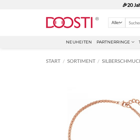
Zum
🎉20 Ja
Inhalt
springen
Suchen
nach:
NEUHEITEN
PARTNERRINGE
START
/
SORTIMENT
/
SILBERSCHMUC