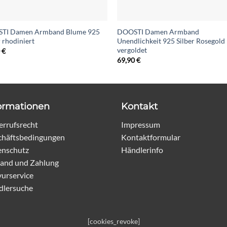
TI Damen Armband Blume 925
DOOSTI Damen Armband
r rhodiniert
Unendlichkeit 925 Silber Rosegold
vergoldet
0
€
69,90
€
ormationen
Kontakt
rrufsrecht
Impressum
chäftsbedingungen
Kontaktformular
enschutz
Händlerinfo
and und Zahlung
urservice
dlersuche
[cookies_revoke]