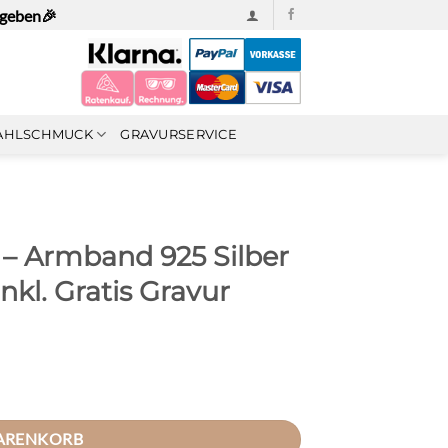
ngeben🎉
AHLSCHMUCK
GRAVURSERVICE
– Armband 925 Silber
nkl. Gratis Gravur
old vergoldet - inkl. Gratis Gravur Menge
WARENKORB