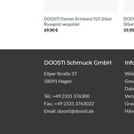
DOOSTI Damen Armband 925 Silber
DOOS
Rosegold vergoldet
Silbe
69,90
€
59,9
DOOSTI Schmuck GmbH
Inf
Eilper Straße 37
Wide
58091 Hagen
Ges
Dat
Tel.: +49 2331 376300
Vers
Fax.: +49 2331 3763022
Grav
Email: doosti@doosti.de
Hän