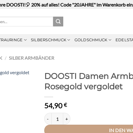
hre DOOSTI!🎈 20% auf alles! Code "20JAHRE" im Warenkorb ei
n
TRAURINGE
SILBERSCHMUCK
GOLDSCHMUCK
EDELST
K
/
SILBER ARMBÄNDER
DOOSTI Damen Armba
Rosegold vergoldet
54,90
€
DOOSTI Damen Armband 925 Silber Rosegold v
IN DEN 