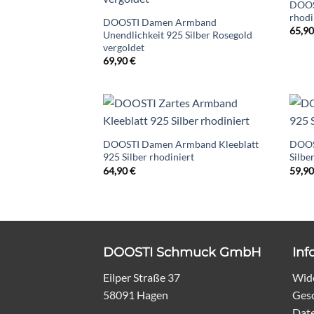
DOOS
rhodi
DOOSTI Damen Armband
65,9
Unendlichkeit 925 Silber Rosegold
vergoldet
69,90
€
DOOSTI Damen Armband Kleeblatt
DOOS
925 Silber rhodiniert
Silbe
64,90
€
59,9
DOOSTI Schmuck GmbH
Inf
Eilper Straße 37
Wide
58091 Hagen
Ges
Dat