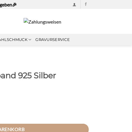
ngeben🎉
AHLSCHMUCK
GRAVURSERVICE
nd 925 Silber
ergoldet Menge
WARENKORB