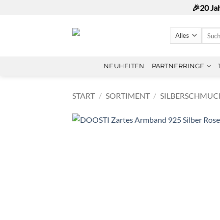
Zum
🎉20 Ja
Inhalt
springen
Suche
nach:
NEUHEITEN
PARTNERRINGE
START
/
SORTIMENT
/
SILBERSCHMUC