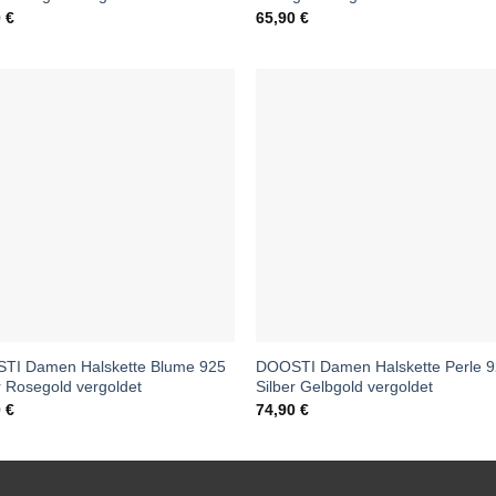
0
€
65,90
€
TI Damen Halskette Blume 925
DOOSTI Damen Halskette Perle 
r Rosegold vergoldet
Silber Gelbgold vergoldet
0
€
74,90
€