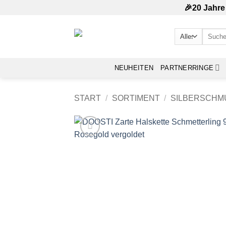
Zum
🎉20 Jahre
Inhalt
springen
Suchen
nach:
NEUHEITEN
PARTNERRINGE
START
/
SORTIMENT
/
SILBERSCHM