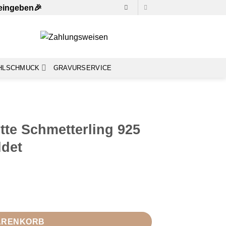
 eingeben🎉
HLSCHMUCK
GRAVURSERVICE
te Schmetterling 925
ldet
 Silber Rosegold vergoldet Menge
WARENKORB