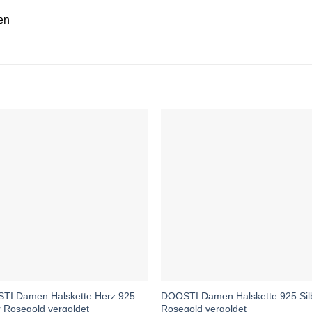
en
TI Damen Halskette Herz 925
DOOSTI Damen Halskette 925 Sil
r Rosegold vergoldet
Rosegold vergoldet