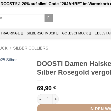
 DOOSTI!🎈 20% auf alles! Code "20JAHRE" im Warenkorb
TRAURINGE
SILBERSCHMUCK
GOLDSCHMUCK
EDELSTA
UCK
/
SILBER COLLIERS
DOOSTI Damen Halsket
Silber Rosegold vergo
69,90
€
DOOSTI Damen Halskette Schmetterling 925
IN DEN 