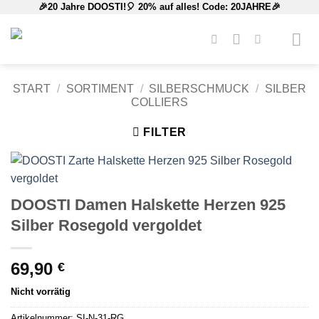
🎉20 Jahre DOOSTI!🎈 20% auf alles! Code: 20JAHRE🎉
Zum
Inhalt
springen
START
/
SORTIMENT
/
SILBERSCHMUCK
/
SILBER
COLLIERS
FILTER
DOOSTI Damen Halskette Herzen 925
Silber Rosegold vergoldet
69,90
€
Nicht vorrätig
Artikelnummer:
SI-N-31-RG