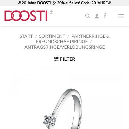
Zum
🎉20 Jahre DOOSTI!🎈 20% auf alles! Code: 20JAHRE🎉
Inhalt
springen
START
/
SORTIMENT
/
PARTNERRINGE &
FREUNDSCHAFTSRINGE
/
ANTRAGSRINGE/VERLOBUNGSRINGE
FILTER