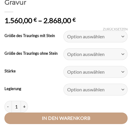
Gravur
Preisspanne:
1.560,00
–
2.868,00
€
€
1.560,00 €
ZURÜCKSETZEN
bis
Größe des Traurings mit Stein
2.868,00 €
Größe des Traurings ohne Stein
Stärke
Legierung
DOOSTI Trauring / Ehering LINES Weißgold mit Brillanten - inkl. Gra
IN DEN WARENKORB