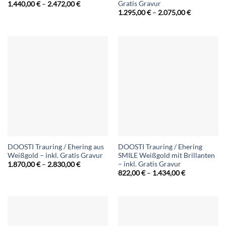
Gratis Gravur
Preisspanne:
1.440,00
€
–
2.472,00
€
1.440,00 €
Preisspann
1.295,00
€
–
2.075,00
€
bis
1.295,00 €
2.472,00 €
bis
2.075,00 €
DOOSTI Trauring / Ehering aus
DOOSTI Trauring / Ehering
Weißgold – inkl. Gratis Gravur
SMILE Weißgold mit Brillanten
– inkl. Gratis Gravur
Preisspanne:
1.870,00
€
–
2.830,00
€
1.870,00 €
Preisspanne:
822,00
€
–
1.434,00
€
bis
822,00 €
2.830,00 €
bis
1.434,00 €