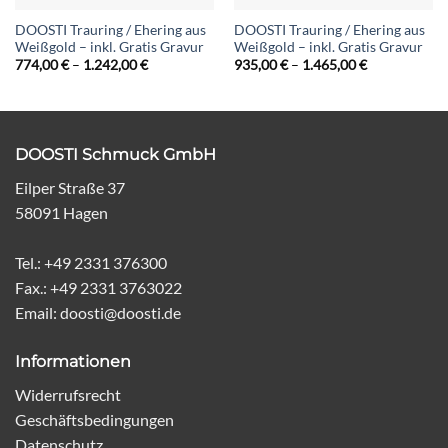
DOOSTI Trauring / Ehering aus
DOOSTI Trauring / Ehering aus
Weißgold – inkl. Gratis Gravur
Weißgold – inkl. Gratis Gravur
Preisspanne:
Preisspanne:
774,00
€
–
1.242,00
€
935,00
€
–
1.465,00
€
774,00 €
935,00 €
bis
bis
1.242,00 €
1.465,00 €
DOOSTI Schmuck GmbH
Eilper Straße 37
58091 Hagen
Tel.: +49 2331 376300
Fax.: +49 2331 3763022
Email: doosti@doosti.de
Informationen
Widerrufsrecht
Geschäftsbedingungen
Datenschutz