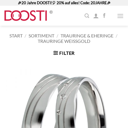
Zum
🎉20 Jahre DOOSTI!🎈 20% auf alles! Code: 20JAHRE🎉
Inhalt
springen
START
/
SORTIMENT
/
TRAURINGE & EHERINGE
/
TRAURINGE WEISSGOLD
FILTER