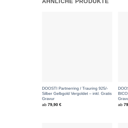
ÄHNLICHE PRODUKTE
DOOSTI Partnerring / Trauring 925/-
DOOST
Silber Gelbgold Vergoldet – inkl. Gratis
BICOL
Gravur
Grav
ab
79,90
€
ab
7