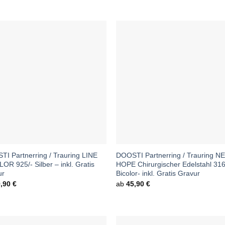
I Partnerring / Trauring LINE
DOOSTI Partnerring / Trauring N
OR 925/- Silber – inkl. Gratis
HOPE Chirurgischer Edelstahl 31
ur
Bicolor- inkl. Gratis Gravur
9,90
€
ab
45,90
€