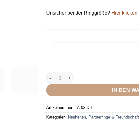
Unsicher bei der Ringgröße?
Hier klicken 
DOOSTI Trauring / Partnerring Tantal 999/- B
IN DEN 
Artikelnummer:
TA-02-DH
Kategorien:
Neuheiten
,
Partnerringe & Freundschaft