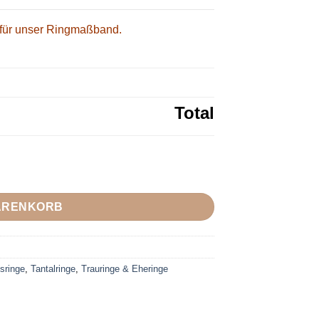
für unser
Ringmaßband.
Total
icolor mit drei Moissanite Steinen - inkl. Gratis Gravur Menge
WARENKORB
sringe
,
Tantalringe
,
Trauringe & Eheringe