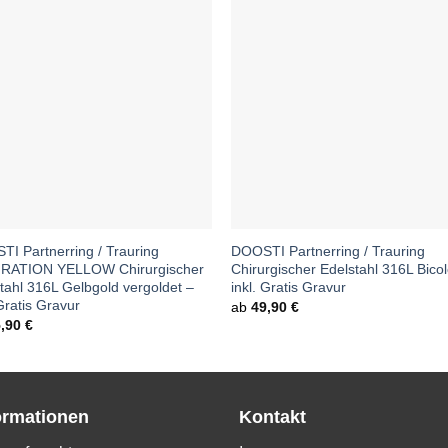
I Partnerring / Trauring
DOOSTI Partnerring / Trauring
IRATION YELLOW Chirurgischer
Chirurgischer Edelstahl 316L Bicol
tahl 316L Gelbgold vergoldet –
inkl. Gratis Gravur
 Gratis Gravur
ab
49,90
€
5,90
€
ormationen
Kontakt