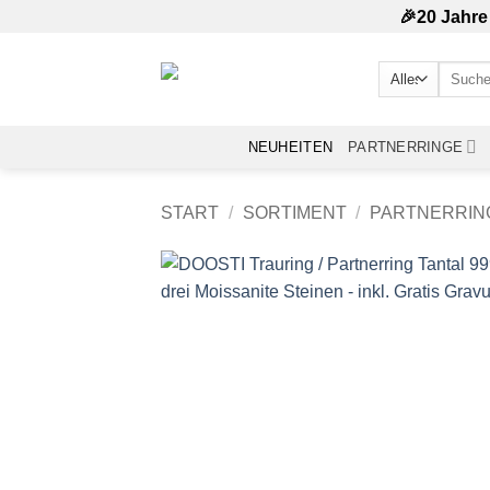
Zum
🎉20 Jahre
Inhalt
springen
Suchen
nach:
NEUHEITEN
PARTNERRINGE
START
/
SORTIMENT
/
PARTNERRIN