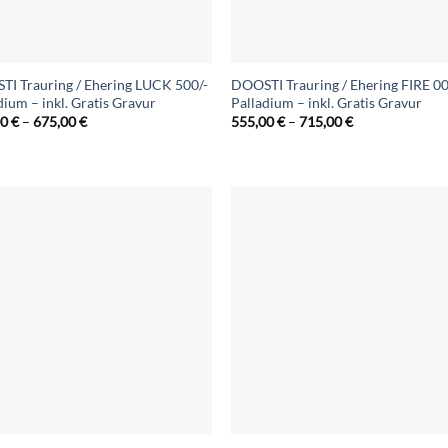
I Trauring / Ehering LUCK 500/-
DOOSTI Trauring / Ehering FIRE 00
dium – inkl. Gratis Gravur
Palladium – inkl. Gratis Gravur
Preisspanne:
Preisspanne:
00
€
–
675,00
€
555,00
€
–
715,00
€
535,00 €
555,00 €
bis
bis
675,00 €
715,00 €