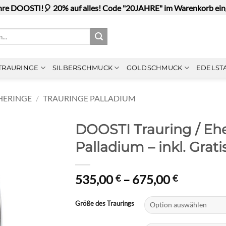
hre DOOSTI!🎈 20% auf alles! Code "20JAHRE" im Warenkorb ei
TRAURINGE
SILBERSCHMUCK
GOLDSCHMUCK
EDELST
HERINGE
/
TRAURINGE PALLADIUM
DOOSTI Trauring / Ehe
Palladium – inkl. Grati
Preisspa
535,00
–
675,00
€
€
535,00 €
bis
Größe des Traurings
675,00 €