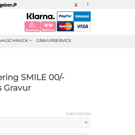
ngeben🎉
AHLSCHMUCK
GRAVURSERVICE
ring SMILE 00/-
s Gravur
nne:
ZURÜCKSETZEN