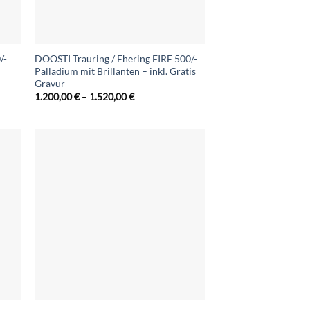
/-
DOOSTI Trauring / Ehering FIRE 500/-
Palladium mit Brillanten – inkl. Gratis
Gravur
Preisspanne:
1.200,00
€
–
1.520,00
€
1.200,00 €
bis
1.520,00 €