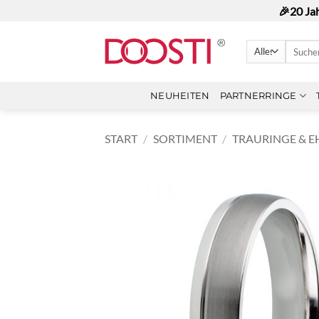
Zum
🎉20 Ja
Inhalt
springen
Suchen
nach:
NEUHEITEN
PARTNERRINGE
START
/
SORTIMENT
/
TRAURINGE & E