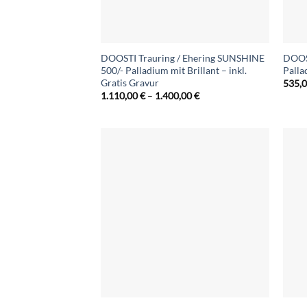
DOOSTI Trauring / Ehering SUNSHINE
DOOST
500/- Palladium mit Brillant – inkl.
Palla
Gratis Gravur
535,
Preisspanne:
1.110,00
€
–
1.400,00
€
1.110,00 €
bis
1.400,00 €