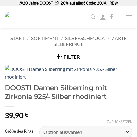
Zum
🎉20 Jahre DOOSTI!🎈 20% auf alles! Code: 20JAHRE🎉
Inhalt
springen
START
/
SORTIMENT
/
SILBERSCHMUCK
/
ZARTE
SILBERRINGE
FILTER
DOOSTI Damen Silberring mit
Zirkonia 925/- Silber rhodiniert
39,90
€
ZURÜCKSETZEN
Größe des Rings