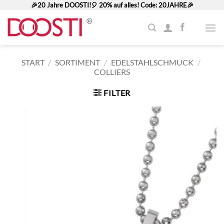
Zum
🎉20 Jahre DOOSTI!🎈 20% auf alles! Code: 20JAHRE🎉
Inhalt
springen
START
/
SORTIMENT
/
EDELSTAHLSCHMUCK
/
COLLIERS
FILTER