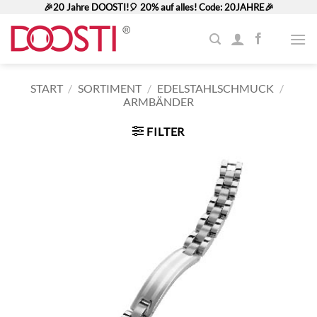
Zum
🎉20 Jahre DOOSTI!🎈 20% auf alles! Code: 20JAHRE🎉
Inhalt
springen
START
/
SORTIMENT
/
EDELSTAHLSCHMUCK
/
ARMBÄNDER
FILTER