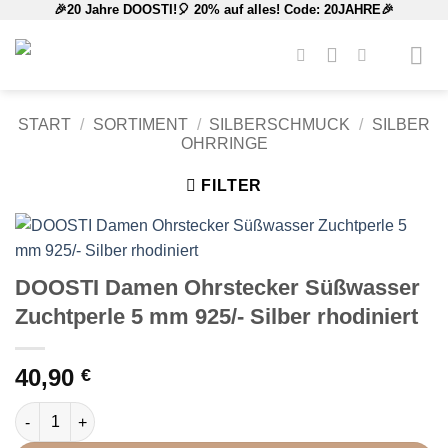
🎉20 Jahre DOOSTI!🎈 20% auf alles! Code: 20JAHRE🎉
Zum
Inhalt
springen
START
/
SORTIMENT
/
SILBERSCHMUCK
/
SILBER
OHRRINGE
FILTER
DOOSTI Damen Ohrstecker Süßwasser
Zuchtperle 5 mm 925/- Silber rhodiniert
40,90
€
DOOSTI Damen Ohrstecker Süßwasser Zuchtperle 5 mm 925/- Si