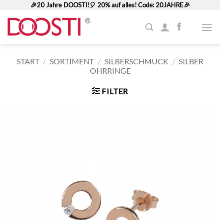
Zum
🎉20 Jahre DOOSTI!🎈 20% auf alles! Code: 20JAHRE🎉
Inhalt
springen
START
/
SORTIMENT
/
SILBERSCHMUCK
/
SILBER
OHRRINGE
FILTER