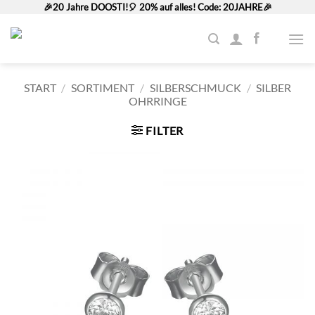
Zum
🎉20 Jahre DOOSTI!🎈 20% auf alles! Code: 20JAHRE🎉
Inhalt
springen
START
/
SORTIMENT
/
SILBERSCHMUCK
/
SILBER
OHRRINGE
FILTER