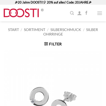
Zum
🎉20 Jahre DOOSTI!🎈 20% auf alles! Code: 20JAHRE🎉
Inhalt
springen
START
/
SORTIMENT
/
SILBERSCHMUCK
/
SILBER
OHRRINGE
FILTER