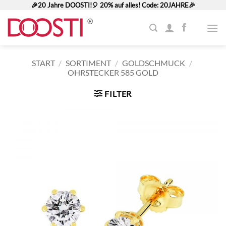
Zum
🎉20 Jahre DOOSTI!🎈 20% auf alles! Code: 20JAHRE🎉
Inhalt
springen
START
/
SORTIMENT
/
GOLDSCHMUCK
/
OHRSTECKER 585 GOLD
FILTER