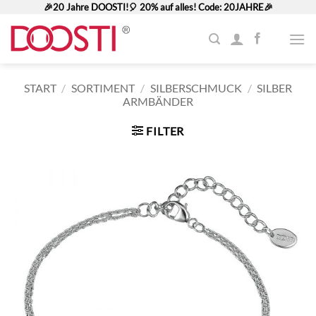
Zum
🎉20 Jahre DOOSTI!🎈 20% auf alles! Code: 20JAHRE🎉
Inhalt
springen
START
/
SORTIMENT
/
SILBERSCHMUCK
/
SILBER
ARMBÄNDER
FILTER