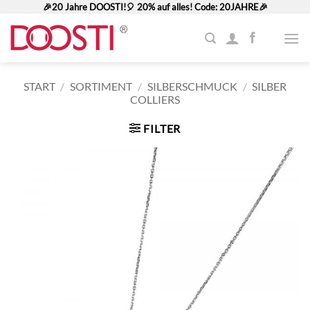
Zum
🎉20 Jahre DOOSTI!🎈 20% auf alles! Code: 20JAHRE🎉
Inhalt
springen
START
/
SORTIMENT
/
SILBERSCHMUCK
/
SILBER
COLLIERS
FILTER