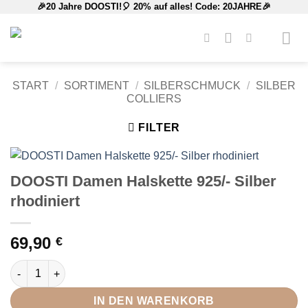
🎉20 Jahre DOOSTI!🎈 20% auf alles! Code: 20JAHRE🎉
Zum
Inhalt
springen
START
/
SORTIMENT
/
SILBERSCHMUCK
/
SILBER
COLLIERS
FILTER
DOOSTI Damen Halskette 925/- Silber
rhodiniert
69,90
€
DOOSTI Damen Halskette 925/- Silber rhodiniert Menge
IN DEN WARENKORB