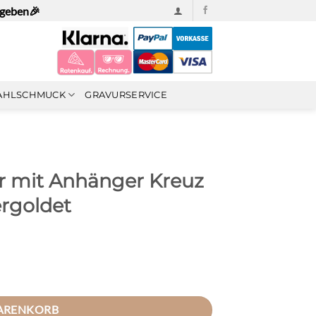
ngeben🎉
AHLSCHMUCK
GRAVURSERVICE
r mit Anhänger Kreuz
ergoldet
Silber Rosegold vergoldet Menge
WARENKORB