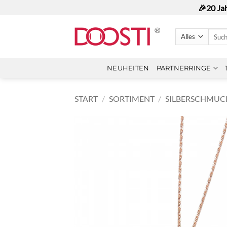
Zum
🎉20 Ja
Inhalt
springen
Suche
nach:
NEUHEITEN
PARTNERRINGE
START
/
SORTIMENT
/
SILBERSCHMUC