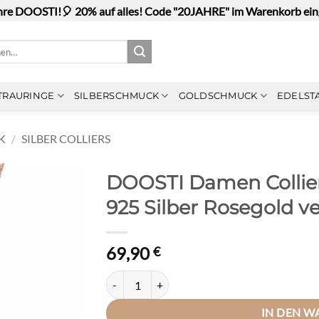
hre DOOSTI!🎈 20% auf alles! Code "20JAHRE" im Warenkorb ei
n
TRAURINGE
SILBERSCHMUCK
GOLDSCHMUCK
EDELST
K
/
SILBER COLLIERS
DOOSTI Damen Collie
925 Silber Rosegold v
69,90
€
DOOSTI Damen Collier mit Anhänger Kreuz 925 
IN DEN 