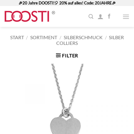
Zum
🎉20 Jahre DOOSTI!🎈 20% auf alles! Code: 20JAHRE🎉
Inhalt
springen
START
/
SORTIMENT
/
SILBERSCHMUCK
/
SILBER
COLLIERS
FILTER