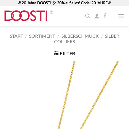
Zum
🎉20 Jahre DOOSTI!🎈 20% auf alles! Code: 20JAHRE🎉
Inhalt
springen
START
/
SORTIMENT
/
SILBERSCHMUCK
/
SILBER
COLLIERS
FILTER