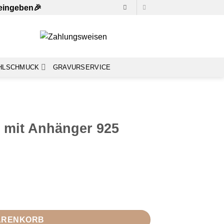
 eingeben🎉
HLSCHMUCK
GRAVURSERVICE
 mit Anhänger 925
ber rhodiniert Menge
WARENKORB