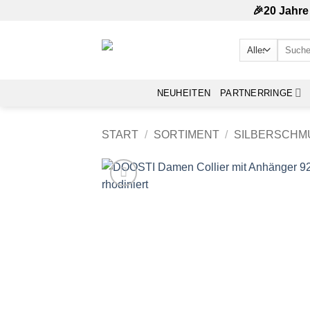
Zum
🎉20 Jahre
Inhalt
springen
Suchen
nach:
NEUHEITEN
PARTNERRINGE
START
/
SORTIMENT
/
SILBERSCHM