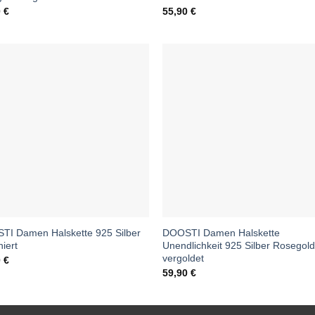
0
€
55,90
€
TI Damen Halskette 925 Silber
DOOSTI Damen Halskette
niert
Unendlichkeit 925 Silber Rosegol
vergoldet
0
€
59,90
€