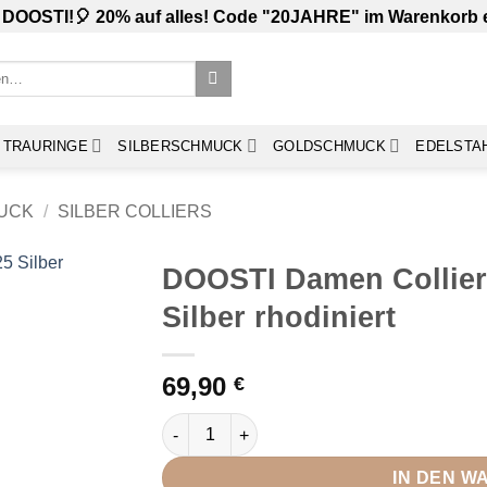
 DOOSTI!🎈 20% auf alles! Code "20JAHRE" im Warenkorb
TRAURINGE
SILBERSCHMUCK
GOLDSCHMUCK
EDELSTA
UCK
/
SILBER COLLIERS
DOOSTI Damen Collier
Silber rhodiniert
69,90
€
DOOSTI Damen Collier mit Anhänger 925 Sil
IN DEN 