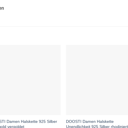
en
TI Damen Halskette 925 Silber
DOOSTI Damen Halskette
old vergoldet
Unendlichkeit 925 Silber rhodinier