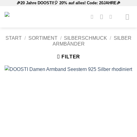
🎉20 Jahre DOOSTI!🎈 20% auf alles! Code: 20JAHRE🎉
Zum
Inhalt
springen
START
/
SORTIMENT
/
SILBERSCHMUCK
/
SILBER
ARMBÄNDER
FILTER