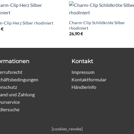
Charm-Clip Schildkröte Silber
-Clip Herz Silber rhodiniert
rhodiniert
0
€
26,90
€
ormationen
Kontakt
rrufsrecht
Impressum
chäftsbedingungen
Kontaktformular
enschutz
Händlerinfo
and und Zahlung
urservice
dlersuche
[cookies_revoke]