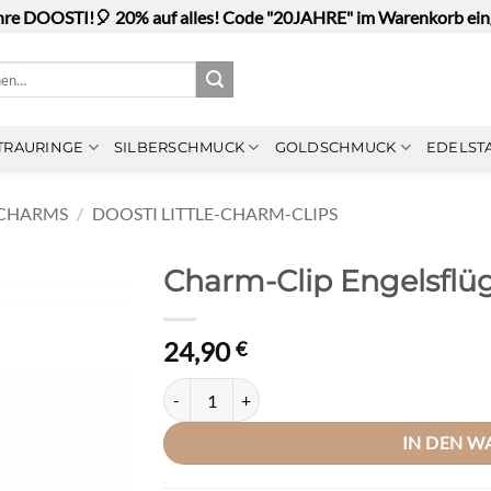
hre DOOSTI!🎈 20% auf alles! Code "20JAHRE" im Warenkorb ei
n
TRAURINGE
SILBERSCHMUCK
GOLDSCHMUCK
EDELST
-CHARMS
/
DOOSTI LITTLE-CHARM-CLIPS
Charm-Clip Engelsflüge
24,90
€
Charm-Clip Engelsflügel Silber rhodiniert Meng
IN DEN 