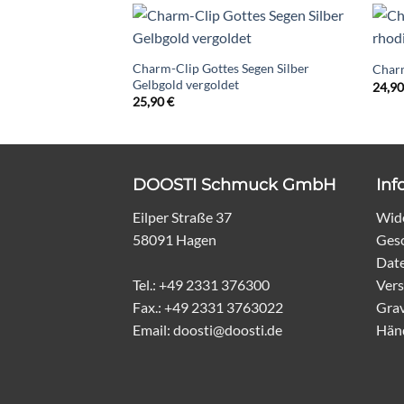
Charm-Clip Gottes Segen Silber
Charm
Gelbgold vergoldet
24,9
25,90
€
DOOSTI Schmuck GmbH
Inf
Eilper Straße 37
Wide
58091 Hagen
Ges
Dat
Tel.: +49 2331 376300
Vers
Fax.: +49 2331 3763022
Grav
Email: doosti@doosti.de
Hän