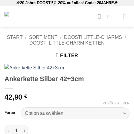
🎉20 Jahre DOOSTI!🎈 20% auf alles! Code: 20JAHRE🎉
Zum
Inhalt
springen
START
/
SORTIMENT
/
DOOSTI LITTLE-CHARMS
/
DOOSTI LITTLE-CHARM KETTEN
FILTER
Ankerkette Silber 42+3cm
42,90
€
ZURÜCKSETZEN
Farbe
Ankerkette Silber 42+3cm Menge