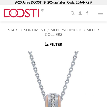
Zum
🎉20 Jahre DOOSTI!🎈 20% auf alles! Code: 20JAHRE🎉
Inhalt
springen
START
/
SORTIMENT
/
SILBERSCHMUCK
/
SILBER
COLLIERS
FILTER